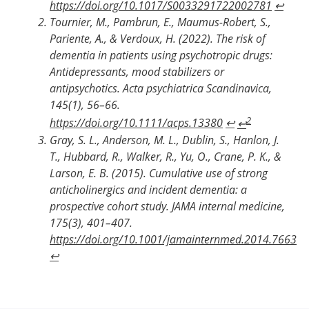
https://doi.org/10.1017/S0033291722002781
↩
Tournier, M., Pambrun, E., Maumus-Robert, S.,
Pariente, A., & Verdoux, H. (2022). The risk of
dementia in patients using psychotropic drugs:
Antidepressants, mood stabilizers or
antipsychotics. Acta psychiatrica Scandinavica,
145(1), 56–66.
2
https://doi.org/10.1111/acps.13380
↩
↩
Gray, S. L., Anderson, M. L., Dublin, S., Hanlon, J.
T., Hubbard, R., Walker, R., Yu, O., Crane, P. K., &
Larson, E. B. (2015). Cumulative use of strong
anticholinergics and incident dementia: a
prospective cohort study. JAMA internal medicine,
175(3), 401–407.
https://doi.org/10.1001/jamainternmed.2014.7663
↩